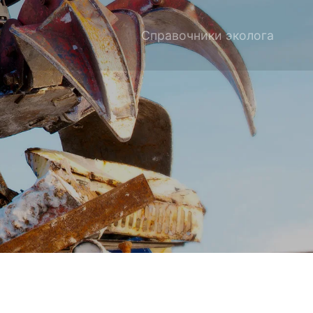
Справочники эколога