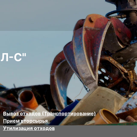
Л-С"
Вывоз отходов (Транспортирование)
Прием вторсырья
Утилизация отходов