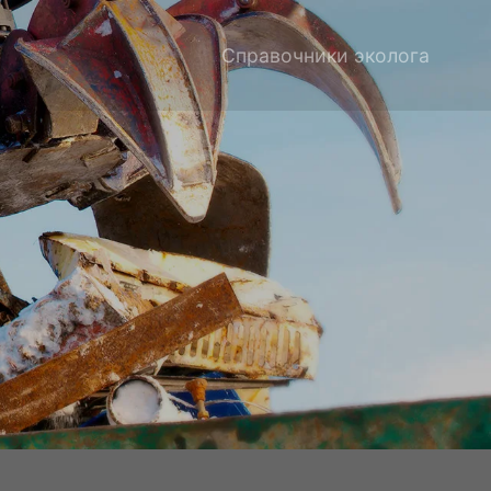
Справочники эколога