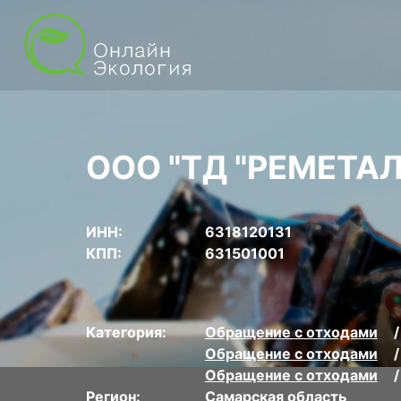
ООО "ТД "РЕМЕТАЛ
ИНН:
6318120131
КПП:
631501001
Категория:
Обращение с отходами
Обращение с отходами
Обращение с отходами
Регион:
Самарская область