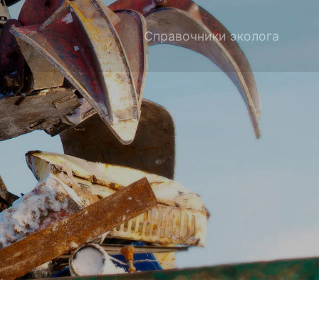
Справочники эколога