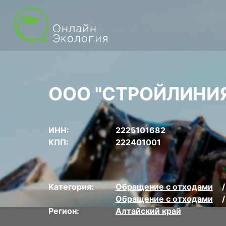
ООО "СТРОЙЛИНИ
ИНН:
2225101682
КПП:
222401001
Категория:
Обращение с отходами
Обращение с отходами
Регион:
Алтайский край