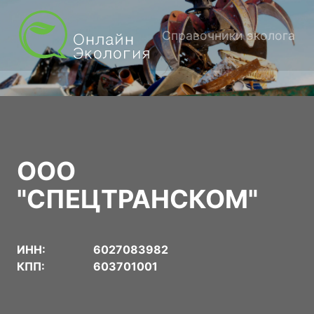
Справочники эколога
ООО
"СПЕЦТРАНСКОМ"
ИНН:
6027083982
КПП:
603701001