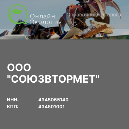
Справочники эколога
ООО
"СОЮЗВТОРМЕТ"
ИНН:
4345065140
КПП:
434501001