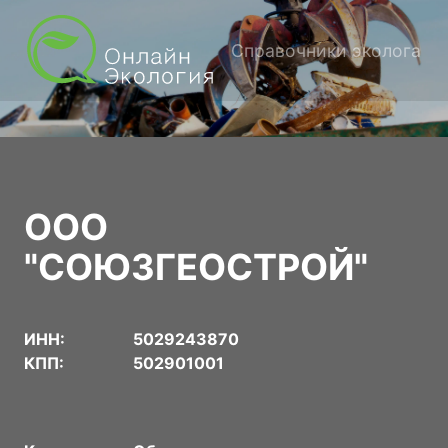
Справочники эколога
ООО
"СОЮЗГЕОСТРОЙ"
ИНН:
5029243870
КПП:
502901001