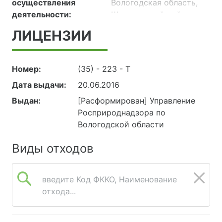
осуществления
Вологодская область,
источников
деятельности:
Шекснинский район,
централизованного
пос. Шексна, ул.
хозяйственно-питьевого
ЛИЦЕНЗИИ
Причальная, д. 34
водоснабжения, вода
162562, РОССИЯ,
природная(поверхностная,
Вологодская область,
подземная), вода
Номер:
(35) - 223 - Т
Шекснинский район,
сточная, вода сточная
Дата выдачи:
20.06.2016
пос. Шексна, ул.
очищенная, вода
Шоссейная, д. 2 а
Выдан:
[Расформирован] Управление
плавательных
Росприроднадзора по
бассейнов,
Вологодской области
дистиллированная вода.
Виды отходов
введите Код ФККО, Наименование
отхода...