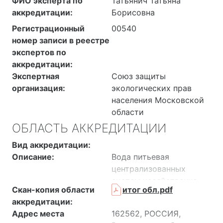
ФИО эксперта по
Татьянич Татьяна
аккредитации:
Борисовна
Регистрационный
00540
номер записи в реестре
экспертов по
аккредитации:
Экспертная
Союз защиты
организация:
экологических прав
населения Московской
области
ОБЛАСТЬ АККРЕДИТАЦИИ
Вид аккредитации:
Описание:
Вода питьевая
централизованных
систем хозяйственно-
Скан-копия области
итог обл.pdf
питьевого
аккредитации:
водоснабжения, вода
Адрес места
162562, РОССИЯ,
поверхностных