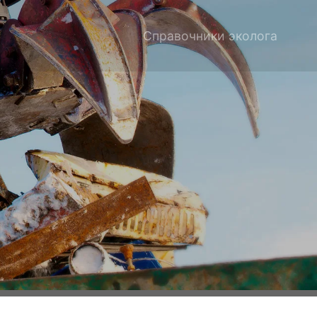
Справочники эколога