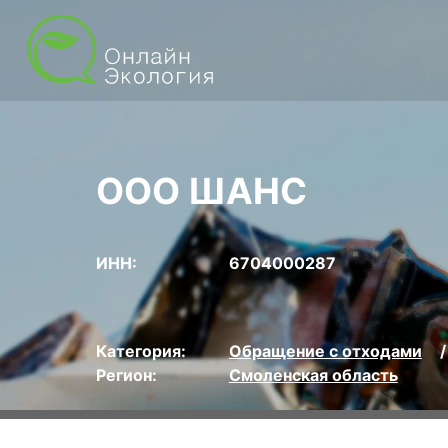
ООО ШАНС
ИНН:
6704000287
Категория:
Обращение с отходами
Регион:
Смоленская область