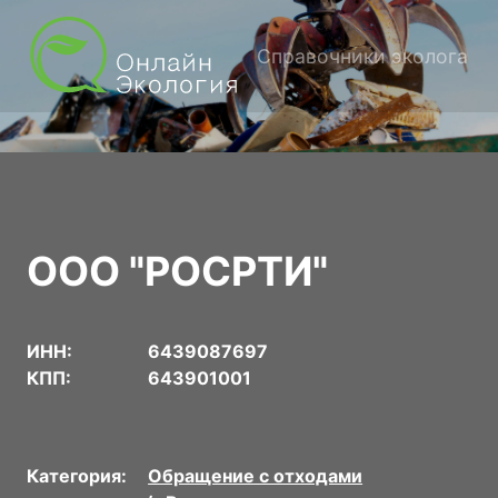
Справочники эколога
ООО "РОСРТИ"
ИНН:
6439087697
КПП:
643901001
Категория:
Обращение с отходами