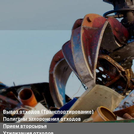
Вывоз отходов (Транспортирование)
Полигоны захоронения отходов
Прием вторсырья
Утилизация отходов