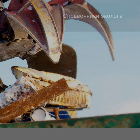
Справочники эколога