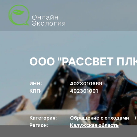
ООО "РАССВЕТ ПЛ
ИНН:
4023010669
КПП:
402301001
Категория:
Обращение с отходами
Регион:
Калужская область