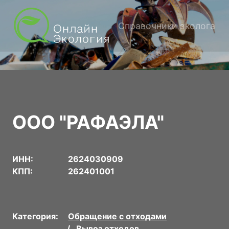
Справочники эколога
ООО "РАФАЭЛА"
ИНН:
2624030909
КПП:
262401001
Категория:
Обращение с отходами
Вывоз отходов