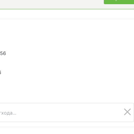
456
6
хода...