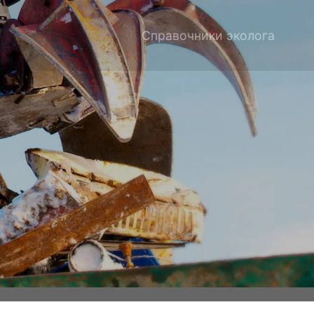
Справочники эколога