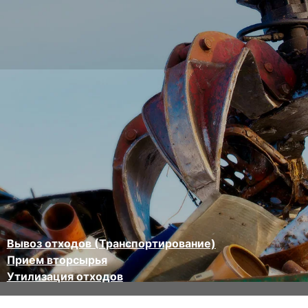
Вывоз отходов (Транспортирование)
Прием вторсырья
Утилизация отходов