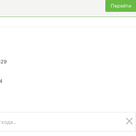
Перейти
329
4
хода...