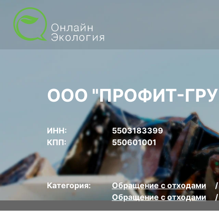
ООО "ПРОФИТ-ГРУ
ИНН:
5503183399
КПП:
550601001
Категория:
Обращение с отходами
Обращение с отходами