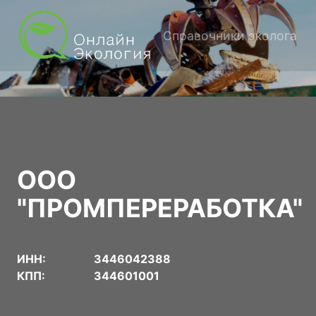
Справочники эколога
ООО
"ПРОМПЕРЕРАБОТКА"
ИНН:
3446042388
КПП:
344601001