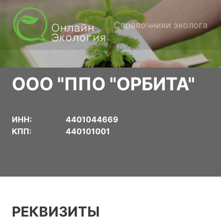
Справочники эколога
ООО "ППО "ОРБИТА"
ИНН:
4401044669
КПП:
440101001
РЕКВИЗИТЫ