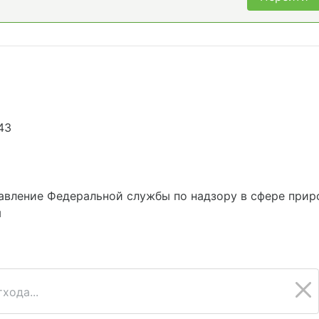
43
5
авление Федеральной службы по надзору в сфере прир
м
хода...