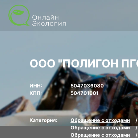
ООО "ПОЛИГОН ПГ
ИНН:
5047036080
КПП:
504701001
Категория:
Обращение с отходами
Обращение с отходами
Обращение с отходами