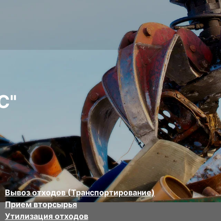
С"
Вывоз отходов (Транспортирование)
Прием вторсырья
Утилизация отходов