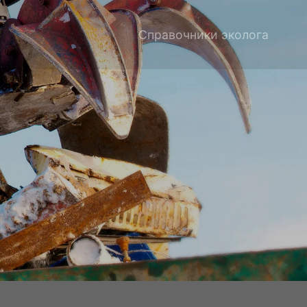
Справочники эколога