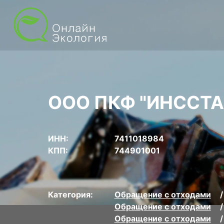
ООО ПКФ "ИНССТА
ИНН:
7411018984
КПП:
744901001
Категория:
Обращение с отходами
Обращение с отходами
Обращение с отходами