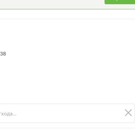
638
6
хода...