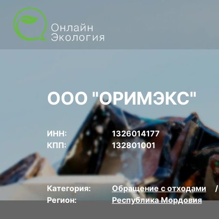
ООО "ОРИМЭКС"
ИНН:
1326014177
КПП:
132801001
Категория:
Обращение с отходами
Регион:
Республика Мордовия