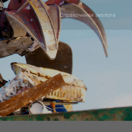
Справочники эколога