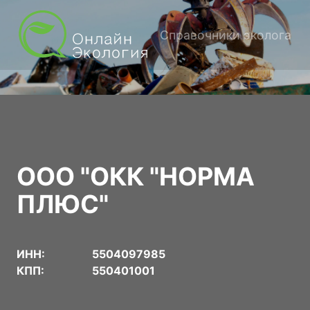
Справочники эколога
ООО "ОКК "НОРМА
ПЛЮС"
ИНН:
5504097985
КПП:
550401001