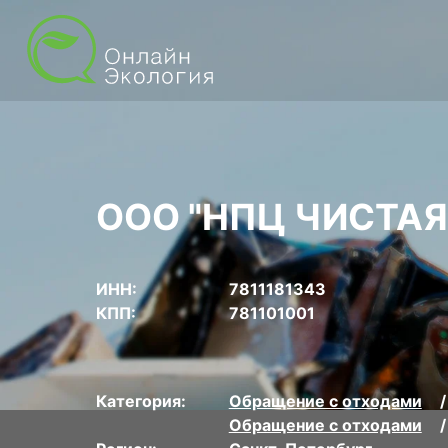
ООО "НПЦ ЧИСТАЯ
ИНН:
7811181343
КПП:
781101001
Категория:
Обращение с отходами
Обращение с отходами