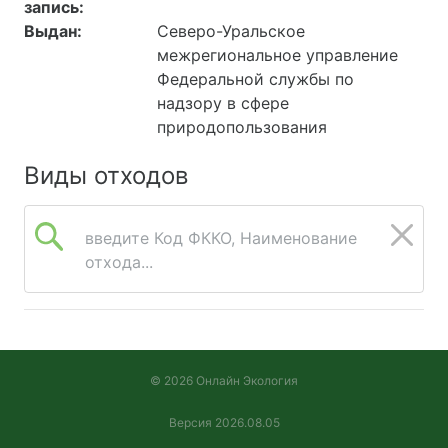
запись:
Красноселькупский р-н,
Выдан:
Северо-Уральское
Термокарстовое
межрегиональное управление
газоконденсатное
Федеральной службы по
месторождение.
надзору в сфере
Химлаборатория.
природопользования
629350, РОССИЯ,
Ямало-Ненецкий
Виды отходов
автономный округ,
Тазовский район,
«Харбейское
введите Код ФККО, Наименование
месторождение.
отхода...
Объекты подготовки» 15
этап строительства.
БПО: Химико-
аналитическая
лаборатория (поз.1).
© 2026 Онлайн Экология
Версия 2026.08.05