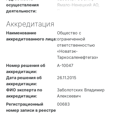
осуществления
Ямало-Ненецкий АО,
деятельности:
Пуровский р-н,
Восточно-
Аккредитация
Таркосалинское
месторождение,
Наименование
Общество с
Газовый промысел, ДКС
аккредитованного лица:
ограниченной
(СЭБ)
ответственностью
629830, РОССИЯ,
«Новатэк-
Ямало-Ненецкий АО,
Таркосаленефтегаз»
Пуровский р-н, район
Номер решения об
А-10047
НПС «Пур-Пе», (СИКН
аккредитации:
№ 568, лаборатория
Дата решения об
26.11.2015
химико-аналитическая
аккредитации:
(поз. 13.2)
ФИО эксперта по
Заболотских Владимир
629830, РОССИЯ,
аккредитации:
Алексеевич
Ямало-Ненецкий АО,
Пуровский р-н, район
Регистрационный
00683
НПС "Пур-Пе" (СИКН №
номер записи в реестре