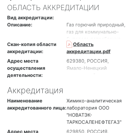
ОБЛАСТЬ АККРЕДИТАЦИИ
Вид аккредитации:
Описание:
Газ горючий природный,
газ для коммунально-
бытового потребления,
Скан-копия области
Область
конденсат газовый
аккредитации:
аккредитации.pdf
деэтанизированный,
нефть и нефтепродукты,
Адрес места
629380, РОССИЯ,
нефть и продукты
осуществления
Ямало-Ненецкий
перегонки нефти, нефть,
деятельности:
автономный округ,
вода подземная из
Красноселькупский
Аккредитация
источников подземного
район, Термокарстовое
хозяйственно-питьевого
газоконденсатное
Наименование
Химико-аналитическая
водоснабжения, вода
месторождение,
аккредитованного лица:
лаборатория ООО
питьевая, атмосферный
Химлаборатория
"НОВАТЭК-
воздух
ТАРКОСАЛЕНЕФТЕГАЗ"
Адрес места
629850, РОССИЯ,