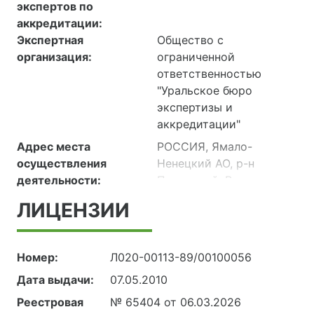
568, Блок-бокс
экспертов по
измерительных линий и
аккредитации:
контроля качества
Экспертная
Общество с
(БИЛ/БКК)
организация:
ограниченной
629350, РОССИЯ,
ответственностью
Ямало-Ненецкий
"Уральское бюро
автономный округ,
экспертизы и
Тазовский р-н, «Северо-
аккредитации"
русское
Адрес места
РОССИЯ, Ямало-
месторождение.
осуществления
Ненецкий АО, р-н
Объекты подготовки» 11
деятельности:
Пуровский, Восточно-
этап строительства,
Таркосалинское
База промысла опорная
ЛИЦЕНЗИИ
месторождение,
(БПО), Здание
газовый промысел,
служебно-
УКПГ, Служебно-
эксплуатационного
Номер:
Л020-00113-89/00100056
эксплуатационный блок
блока (поз. 1)
Дата выдачи:
07.05.2010
629380, РОССИЯ,
Реестровая
№ 65404 от 06.03.2026
Ямало-Ненецкий АО,