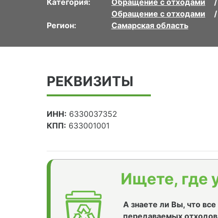
Категория:
Обращение с отходами
Обращение с отходами
Регион:
Самарская область
РЕКВИЗИТЫ
ИНН:
6330037352
КПП:
633001001
Ищете, где 
А знаете ли Вы, что вс
передаваемых отходов