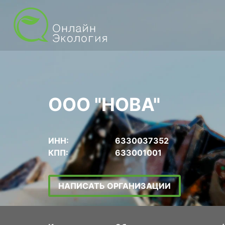
ООО "НОВА"
ИНН:
6330037352
КПП:
633001001
НАПИСАТЬ ОРГАНИЗАЦИИ