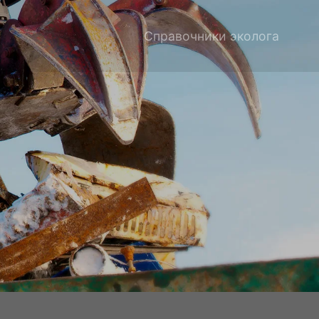
Справочники эколога