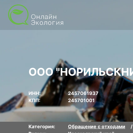
ООО "НОРИЛЬСКН
ИНН:
2457061937
КПП:
245701001
Категория:
Обращение с отходами