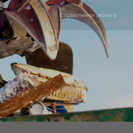
Справочники эколога