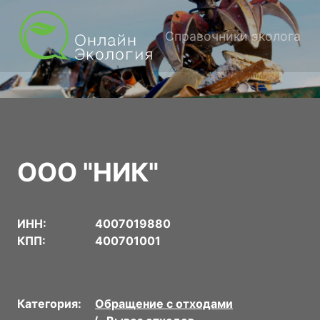
Справочники эколога
ООО "НИК"
ИНН:
4007019880
КПП:
400701001
Категория:
Обращение с отходами