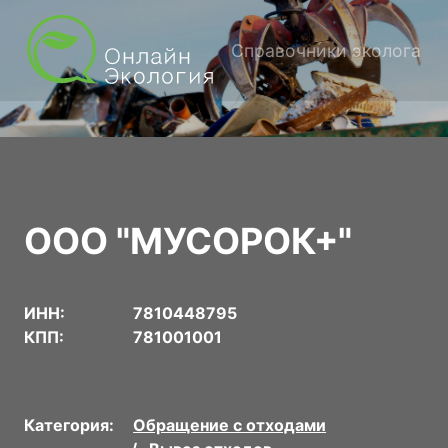
Справочники эколога
ООО "МУСОРОК+"
ИНН:
7810448795
КПП:
781001001
Категория:
Обращение с отходами