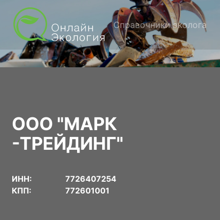
Справочники эколога
ООО "МАРК
-ТРЕЙДИНГ"
ИНН:
7726407254
КПП:
772601001