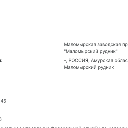
Маломырская заводская пр
"Маломырский рудник"
:
-, РОССИЯ, Амурская област
Маломырский рудник
645
6