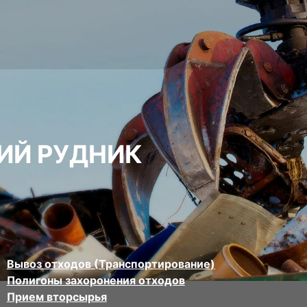
ИЙ РУДНИК
Вывоз отходов (Транспортирование)
Полигоны захоронения отходов
Прием вторсырья