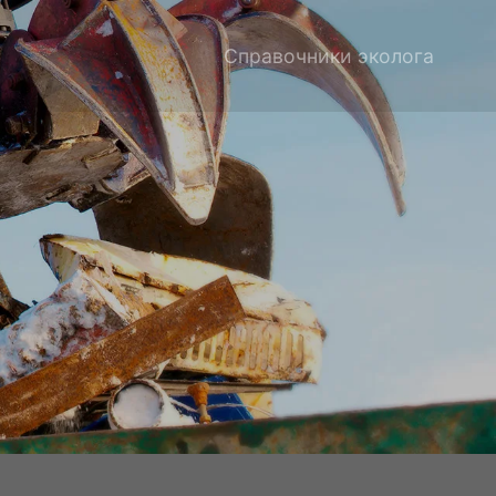
Справочники эколога