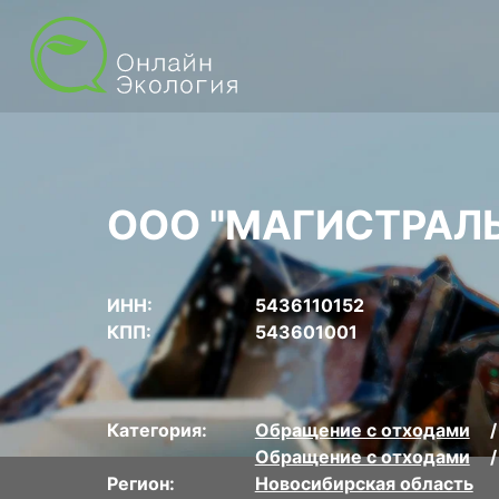
ООО "МАГИСТРАЛ
ИНН:
5436110152
КПП:
543601001
Категория:
Обращение с отходами
Обращение с отходами
Регион:
Новосибирская область