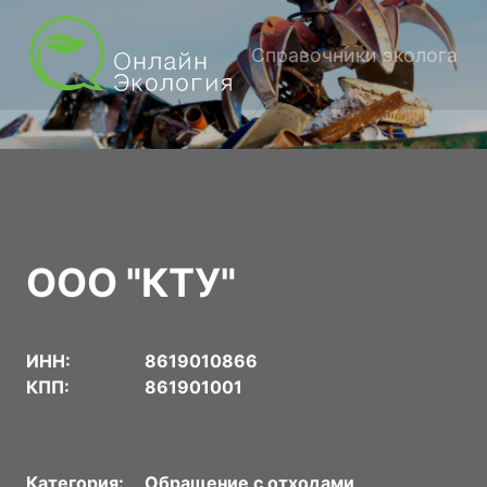
Справочники эколога
ООО "КТУ"
ИНН:
8619010866
КПП:
861901001
Категория:
Обращение с отходами