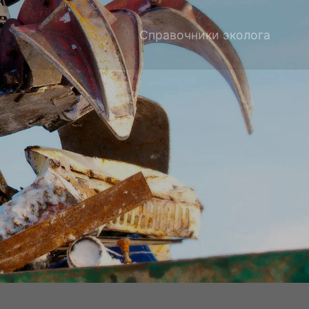
Справочники эколога