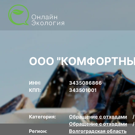
ООО "КОМФОРТНЫ
ИНН:
3435086866
КПП:
343501001
Категория:
Обращение с отходами
Обращение с отходами
Регион:
Волгоградская область