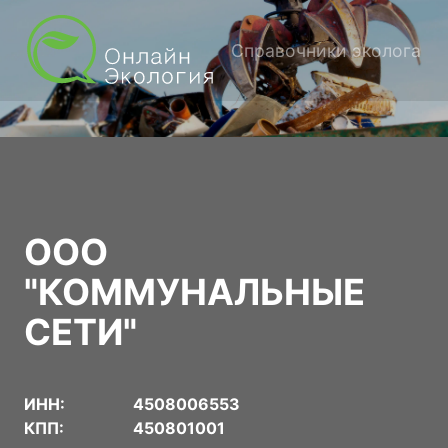
Справочники эколога
ООО
"КОММУНАЛЬНЫЕ
СЕТИ"
ИНН:
4508006553
КПП:
450801001