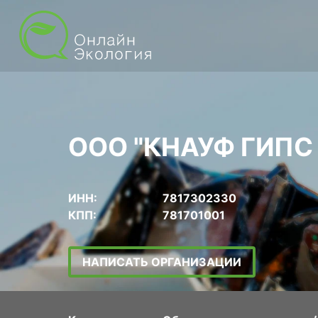
ООО "КНАУФ ГИПС
ИНН:
7817302330
КПП:
781701001
НАПИСАТЬ ОРГАНИЗАЦИИ