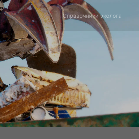
Справочники эколога