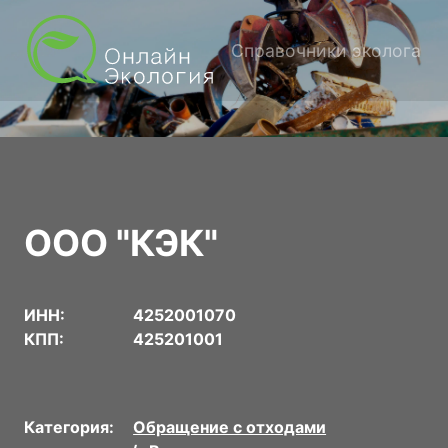
Справочники эколога
ООО "КЭК"
ИНН:
4252001070
КПП:
425201001
Категория:
Обращение с отходами