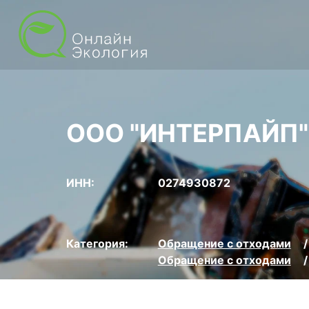
ООО "ИНТЕРПАЙП"
ИНН:
0274930872
Категория:
Обращение с отходами
Обращение с отходами