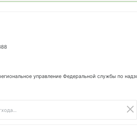
388
6
егиональное управление Федеральной службы по надз
хода...