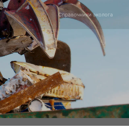
Справочники эколога