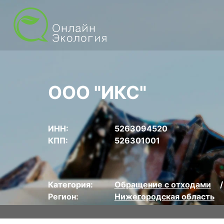
ООО "ИКС"
ИНН:
5263094520
КПП:
526301001
Категория:
Обращение с отходами
Регион:
Нижегородская область