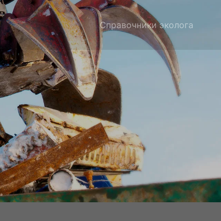
Справочники эколога