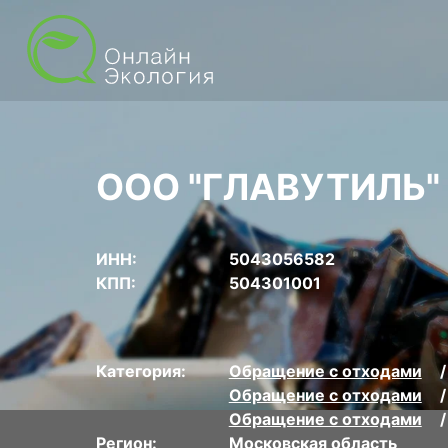
ООО "ГЛАВУТИЛЬ"
ИНН:
5043056582
КПП:
504301001
Категория:
Обращение с отходами
Обращение с отходами
Обращение с отходами
Регион:
Московская область