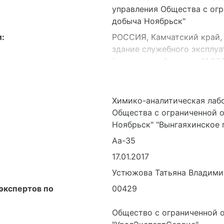
управления Общества с ог
добыча Ноябрьск"
:
РОССИЯ, Камчатский край,
здание служебного эксплу
(кадастровый номер: 41:07:
РОССИЯ, Камчатский край,
ГКМ.
Химико-аналитическая лаб
Общества с ограниченной 
Ноябрьск" "Вынгаяхинское
Аа-35
17.01.2017
Устюжова Татьяна Владими
экспертов по
00429
Общество с ограниченной 