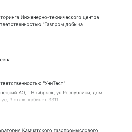
оформление отчетных документов)
иторинга Инженерно-технического центра
ответственностью "Газпром добыча
евна
тветственностью "УниТест"
ецкий АО, г Ноябрьск, ул Республики, дом
с, 3 этаж, кабинет 3311
оратория Камчатского газопромыслового