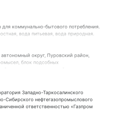
з для коммунально-бытового потребления.
остная, вода питьевая, вода природная.
 автономный округ, Пуровский район,
ромысел, блок подсобных
ий установки комплексной подготовки
оратория Западно-Таркосалинского
но-Сибирского нефтегазопромыслового
раниченной ответственностью «Газпром