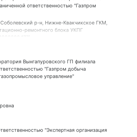
раниченной ответственностью "Газпром
 Соболевский р-н, Нижне-Квакчикское ГКМ,
атационно-ремонтного блока УКПГ
0000000:177)
 район Соболевский, Нижне-Квакчикское
оратория Вынгапуровского ГП филиала
ответственностью "Газпром добыча
 газопромысловое управление"
ровна
ответственностью "Экспертная организация