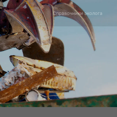
Справочники эколога