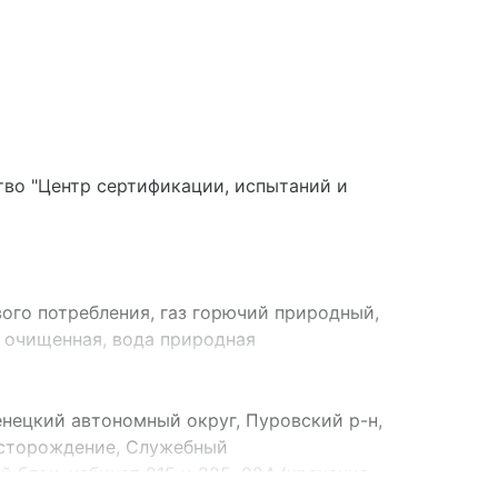
во "Центр сертификации, испытаний и
ого потребления, газ горючий природный,
я очищенная, вода природная
вая централизованных систем питьевого
чников подземного хозяйственно-бытового
я
нецкий автономный округ, Пуровский р-н,
сторождение, Служебный
 блок, кабинет 215 и 225, 224 (хранение