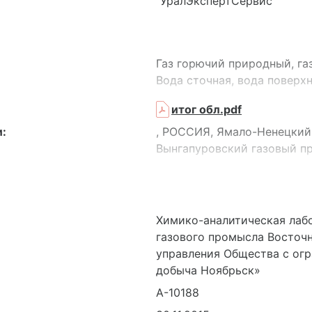
"УралЭкспертСервис"
Газ горючий природный, га
Вода сточная, вода поверхн
итог обл.pdf
:
, РОССИЯ, Ямало-Ненецкий
Вынгапуровский газовый п
производственных помещен
газа, кабинеты 202, 203
Химико-аналитическая лаб
газового промысла Восточ
управления Общества с ог
добыча Ноябрьск»
А-10188