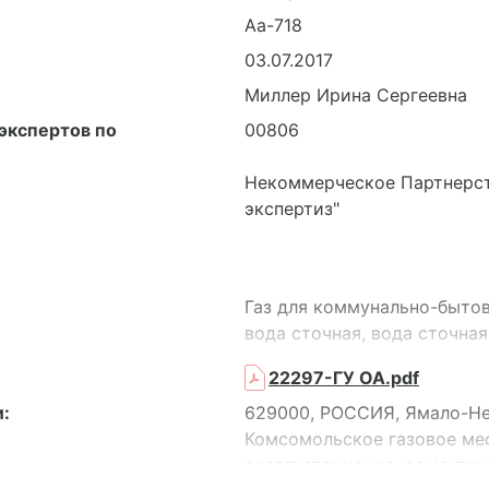
Аа-718
03.07.2017
Миллер Ирина Сергеевна
экспертов по
00806
Некоммерческое Партнерст
экспертиз"
Газ для коммунально-бытов
вода сточная, вода сточна
поверхностная, вода питье
22297-ГУ ОА.pdf
водоснабжения, вода исто
и питьевого водоснабжени
:
629000, РОССИЯ, Ямало-Не
Комсомольское газовое ме
эксплуатационно–ремонтный