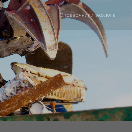
Справочники эколога