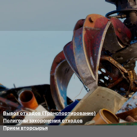
Вывоз отходов (Транспортирование)
Полигоны захоронения отходов
Прием вторсырья