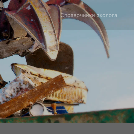
Справочники эколога