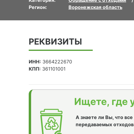
Категория:
Обращение с отходами
Регион:
Воронежская область
РЕКВИЗИТЫ
ИНН:
3664222670
КПП:
361101001
Ищете, где 
А знаете ли Вы, что вс
передаваемых отходов