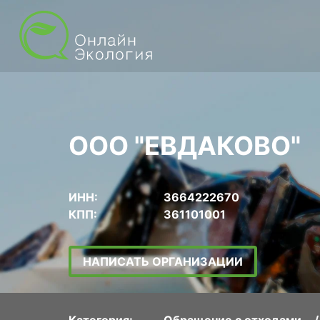
ООО "ЕВДАКОВО"
ИНН:
3664222670
КПП:
361101001
НАПИСАТЬ ОРГАНИЗАЦИИ