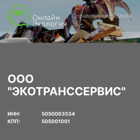
Справочники эколога
ООО
"ЭКОТРАНССЕРВИС"
ИНН:
5050063534
КПП:
505001001