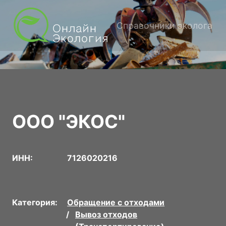
Справочники эколога
ООО "ЭКОС"
ИНН:
7126020216
Категория:
Обращение с отходами
Вывоз отходов