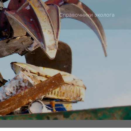
Справочники эколога