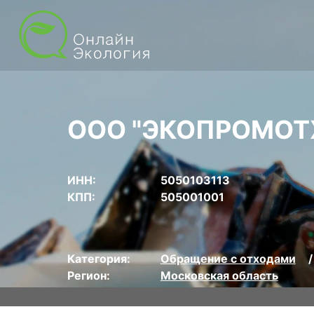
ООО "ЭКОПРОМОТ
ИНН:
5050103113
КПП:
505001001
Категория:
Обращение с отходами
Регион:
Московская область