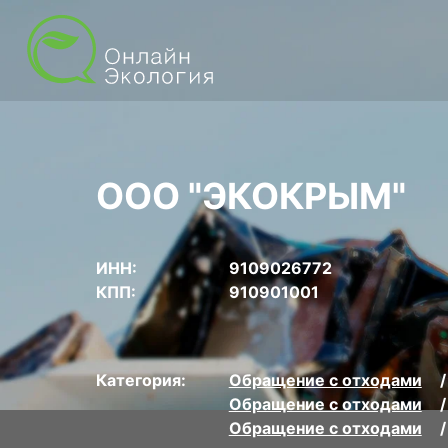
ООО "ЭКОКРЫМ"
ИНН:
9109026772
КПП:
910901001
Категория:
Обращение с отходами
Обращение с отходами
Обращение с отходами