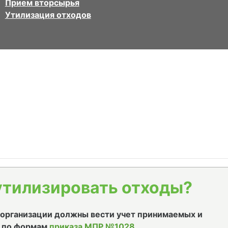
Прием вторсырья
Утилизация отходов
утилизировать отходы?
е организации должны вести учет принимаемых и
 по формам
приказа МПР №1028