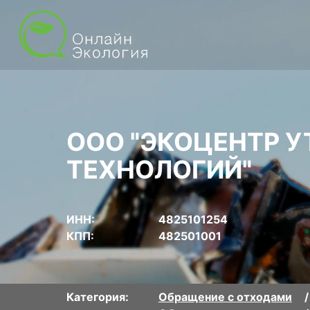
ООО "ЭКОЦЕНТР 
ТЕХНОЛОГИЙ"
ИНН:
4825101254
КПП:
482501001
Категория:
Обращение с отходами