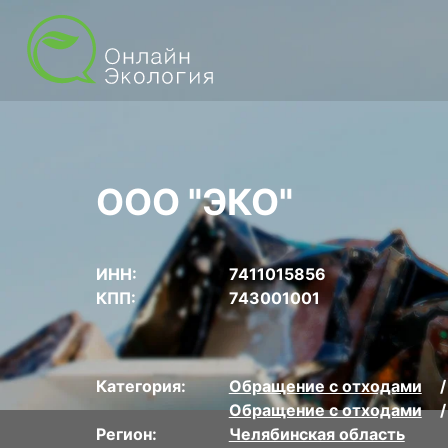
ООО "ЭКО"
ИНН:
7411015856
КПП:
743001001
Категория:
Обращение с отходами
Обращение с отходами
Регион:
Челябинская область