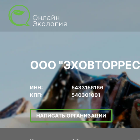
ООО "ЭХОВТОРРЕС
ИНН:
5433156166
КПП:
540301001
НАПИСАТЬ ОРГАНИЗАЦИИ